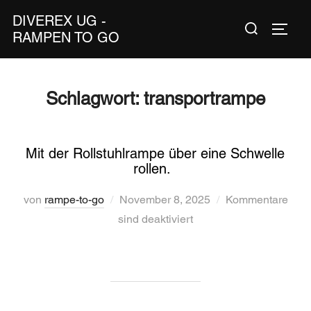
Zum
DIVEREX UG -
Suchen
Inhalt
SEIT
RAMPEN TO GO
nach:
springen
Schlagwort:
transportrampe
Mit der Rollstuhlrampe über eine Schwelle
rollen.
Veröffentlicht
von
rampe-to-go
November 8, 2025
Kommentare
am
sind deaktiviert