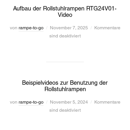
Aufbau der Rollstuhlrampen RTG24V01-
Video
Veröffentlicht
von
rampe-to-go
November 7, 2025
Kommentare
am
sind deaktiviert
Beispielvideos zur Benutzung der
Rollstuhlrampen
Veröffentlicht
von
rampe-to-go
November 5, 2024
Kommentare
am
sind deaktiviert