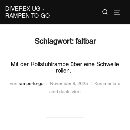
Zum
DIVEREX UG -
Suchen
Inhalt
SEIT
RAMPEN TO GO
nach:
springen
Schlagwort:
faltbar
Mit der Rollstuhlrampe über eine Schwelle
rollen.
Veröffentlicht
von
rampe-to-go
November 8, 2025
Kommentare
am
sind deaktiviert