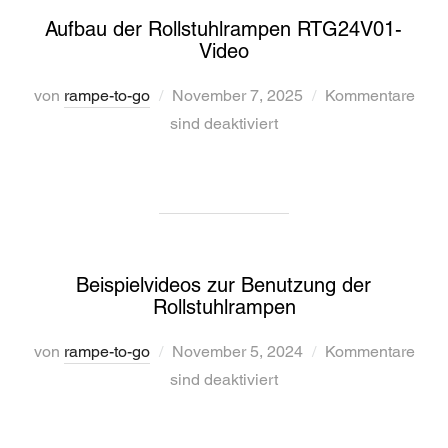
Aufbau der Rollstuhlrampen RTG24V01-
Video
Veröffentlicht
von
rampe-to-go
November 7, 2025
Kommentare
am
sind deaktiviert
Beispielvideos zur Benutzung der
Rollstuhlrampen
Veröffentlicht
von
rampe-to-go
November 5, 2024
Kommentare
am
sind deaktiviert